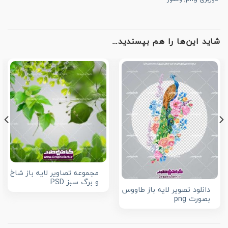
شاید این‌ها را هم بپسندید…
مجموعه تصاویر لایه باز شاخ
و برگ سبز PSD
دانلود تصویر لایه باز طاووس
بصورت png