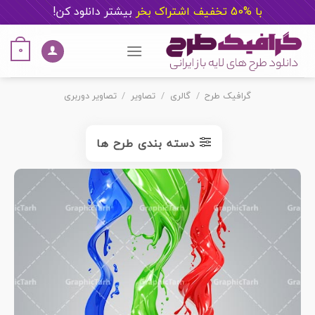
با %50 تخفیف اشتراک بخر
ب
یشتر دانلود کن!
Ski
t
0
conten
گرافیک طرح
/
گالری
/
تصاویر
/
تصاویر دوربری
دسته بندی طرح ها