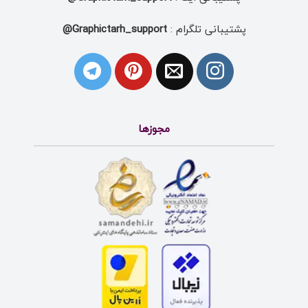
پشتیبانی تلگرام :
Graphictarh_support@
مجوزها