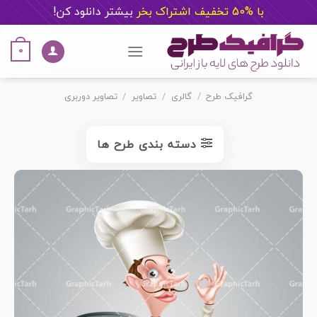
با %50 تخفیف اشتراک بخر
ب
یشتر دانلود کن!
Ski
t
0
conten
گرافیک طرح
/
گالری
/
تصاویر
/
تصاویر دوربری
دسته بندی طرح ها