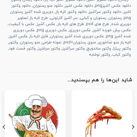
دانلود عکس آشپزpng
,
دانلود عکس اشپز
,
دانلود منو رستوران
,
دانلود وکتور
اشپز
,
دانلود وکتور سرآشپز
,
دانلود وکتور لایه باز
,
دوربری شده آشپز رستوران
png
,
رستوران
,
رستوران و کبابی
,
سر آشپز کارتونی
,
طرح لایه باز تصاویر
دوربری شده
,
طرح های psd
,
طرح های لایه باز
,
عکس آشپز
,
عکس با کیفیت
,
عکس برش خورده آشپز
,
عکس دوربری
,
عکس دوربری png
,
عکس دوربری
شده آشپز png
,
عکس دوربری شده آشپز رستوران
,
فایل لایه باز عکس آشپز
,
لایه باز منو غذاخوری
,
منوی رستوران+psd
,
نمونه طراحی منو رستوران
,
وکتور
,
وکتور پیتزا
,
وکتور ساندویچ
,
وکتور سرآشپز
,
وکتور سراشپز
,
وکتور فست فود
,
وکتور کباب
,
وکتور نوشابه
شاید این‌ها را هم بپسندید…