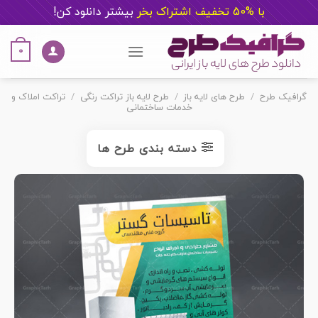
با %50 تخفیف اشتراک بخر
ب
یشتر دانلود کن!
Ski
t
0
conten
گرافیک طرح
/
طرح های لایه باز
/
طرح لایه باز تراکت رنگی
/
تراکت املاک و
خدمات ساختمانی
دسته بندی طرح ها