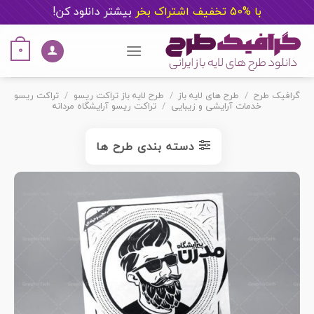
با %50 تخفیف اشتراک بخر
ب
یشتر دانلود کن!
Ski
t
0
conten
گرافیک طرح
/
طرح های لایه باز
/
طرح لایه باز تراکت ریسو
/
تراکت ریسو
خدمات آرایشی و زیبایی
/
تراکت ریسو آرایشگاه مردانه
دسته بندی طرح ها