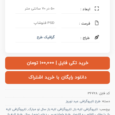
50 در 70 سانتی متر
ابعاد :
PSD فتوشاپ
فرمت :
گرافیک طرح
طراح :
خرید تکی فایل | ۱۰۰,۰۰۰ تومان
دانلود رایگان با خرید اشتراک
کد فایل:
36728
دسته:
طرح تایپوگرافی عید نوروز
برچسب:
تایپوگرافی لایه باز
,
تایپوگرافی لایه باز سال نو مبارک
,
تایپوگرافی لایه
باز یا مقلب القلوب و الابصار
,
طرح خوشنویسی دعای تحویل سال
,
طرح لایه باز