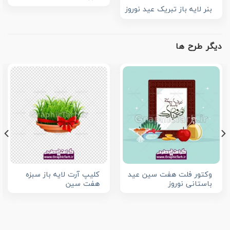
بنر لایه باز تبریک عید نوروز
دیگر طرح ها
وکتور فلت هفت سین عید
کلیپ آرت لایه باز سبزه
باستانی نوروز
هفت سین