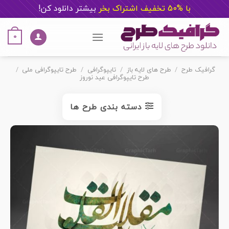
با %50 تخفیف اشتراک بخر
ب
یشتر دانلود کن!
Ski
t
0
conten
گرافیک طرح
/
طرح های لایه باز
/
تایپوگرافی
/
طرح تایپوگرافی ملی
/
طرح تایپوگرافی عید نوروز
دسته بندی طرح ها