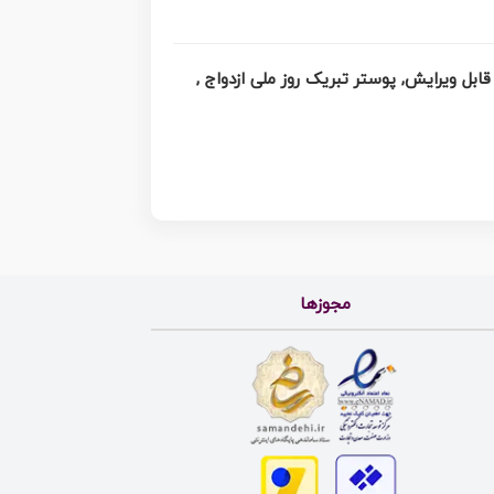
ایپوگرافی لایه باز روز ملی ازدواج مبارک , دانلود فایل لایه باز ازدواج , کالیگرافی ازدواج دانشجویی , خطاطی psd و قابل ویرایش, پوستر تبریک روز ملی ازدواج ,
مجوزها