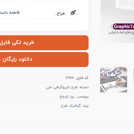
فاطمه داستا
طراح :
خرید تکی فایل | ۱۰۰,۰۰۰ ت
دانلود رایگان 
کد فایل:
79116
دسته:
طرح تایپوگرافی ملی
برچسب:
روز ازدواج
برند:
گرافیک طرح