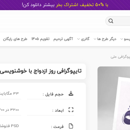
با %50 تخفیف اشتراک بخر
ب
یشتر دانلود کن!
یسو
دیگر طرح ها
گالری
آگهی ترحیم
تقویم 1405
طرح های رایگان
پوگرافی ملی
تایپوگرافی روز ازدواج با خوشنویسی
33 مگابایت
حجم فایل :
3200 در 2200 پیکسل
ابعاد :
PSD فتوشاپ , EPS وکتور , PNG تصویر
فرمت :