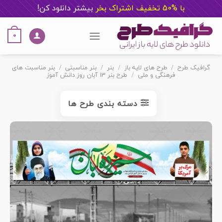
با %50 تخفیف اشتراک بخر
ب
یشتر دانلود کن!
Ski
t
0
conten
گرافیک طرح
/
طرح های لایه باز
/
بنر
/
بنر مناسبتی
/
بنر مناسبت های
فرهنگی و ملی
/
طرح بنر 13 آبان روز دانش آموز
دسته بندی طرح ها