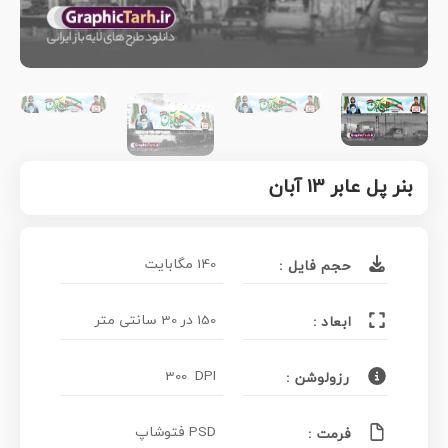
بنر پل عابر 13 آبان
140 مگابایت
حجم فایل :
150 در 30 سانتی متر
ابعاد :
300 DPI
رزولوشن :
PSD فتوشاپ
فرمت :