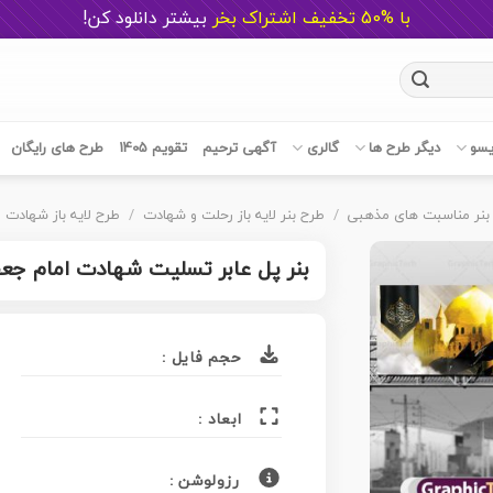
با %50 تخفیف اشتراک بخر
ب
یشتر دانلود کن!
یسو
دیگر طرح ها
گالری
آگهی ترحیم
تقویم 1405
طرح های رایگان
بنر مناسبت های مذهبی
/
طرح بنر لایه باز رحلت و شهادت
/
طرح لایه باز شهادت 
بنر پل عابر تسلیت شهادت امام جع
حجم فایل :
ابعاد :
رزولوشن :