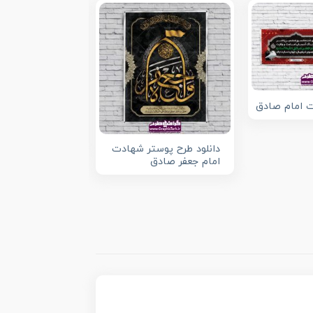
ت امام صادق
بنر پشت منبری
امام جعفر صادق 
دانلود طرح پوستر شهادت
امام جعفر صادق