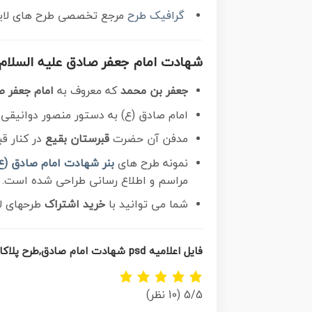
گرافیک طرح
مرجع تخصصی طرح های لایه ب
شهادت امام جعفر صادق علیه السلام
جعفر بن محمد
که معروف به
امام جعفر 
امام صادق (ع) به دستور منصور دوانیقی
مدفن آن حضرت
قبرستان بقیع
در کنار ق
نمونه طرح های
بنر شهادت امام صادق (ع
مراسم و اطلاع رسانی طراحی شده است.
شما می توانید با
خرید اشتراک
طرحهای لا
فایل اعلامیه psd شهادت امام صادق,طرح پلاکارد مراسم شهادت حضرت امام جعفر صادق,پوستر اطلاعرسانی شهادت امام صادق,
5/5
(10 نظر)