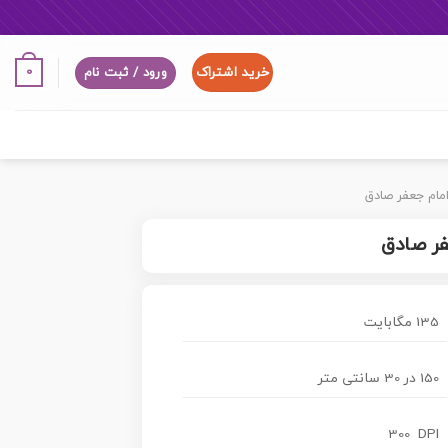
خرید اشتراک
0
ورود / ثبت نام
امام جعفر صادق
فر صادق
135 مگابایت
150 در 30 سانتی متر
300 DPI