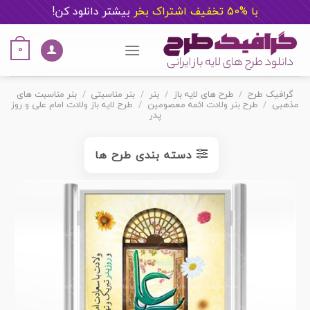
با %50 تخفیف اشتراک بخر
ب
یشتر دانلود کن!
Ski
t
0
conten
گرافیک طرح
/
طرح های لایه باز
/
بنر
/
بنر مناسبتی
/
بنر مناسبت های
مذهبی
/
طرح بنر ولادت ائمه معصومین
/
طرح لایه باز ولادت امام علی و روز
پدر
دسته بندی طرح ها