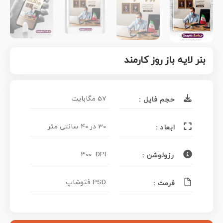
بنر لایه باز روز کارمند
57 مگابایت
حجم فایل :
30 در 40 سانتی متر
ابعاد :
300 DPI
رزولوشن :
PSD فتوشاپ
فرمت :