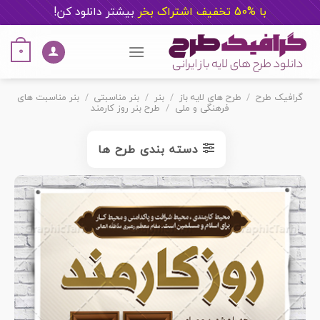
با %50 تخفیف اشتراک بخر
ب
یشتر دانلود کن!
Ski
t
0
conten
گرافیک طرح
/
طرح های لایه باز
/
بنر
/
بنر مناسبتی
/
بنر مناسبت های
فرهنگی و ملی
/
طرح بنر روز کارمند
دسته بندی طرح ها