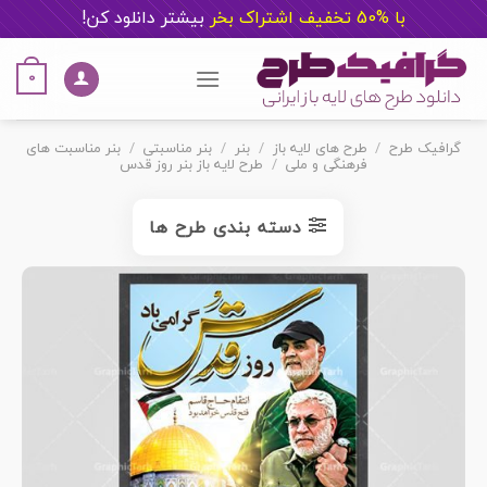
با %50 تخفیف اشتراک بخر
ب
یشتر دانلود کن!
Ski
t
0
conten
گرافیک طرح
/
طرح های لایه باز
/
بنر
/
بنر مناسبتی
/
بنر مناسبت های
فرهنگی و ملی
/
طرح لایه باز بنر روز قدس
دسته بندی طرح ها