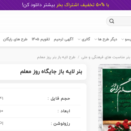
با %50 تخفیف اشتراک بخر
ب
یشتر دانلود کن!
یسو
دیگر طرح ها
گالری
آگهی ترحیم
تقویم 1405
طرح های رایگان
بنر مناسبت های فرهنگی و ملی
/
طرح لایه باز بنر روز معلم
بنر لایه باز جایگاه روز معلم
حجم فایل :
41 مگابای
ابعاد :
50 در 30 سانت
رزولوشن :
PI