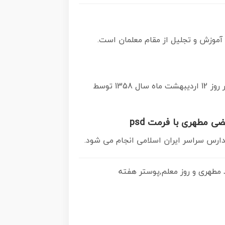
آموزش و تجلیل از مقام معلمان است.
روز 12 اردیبهشت در تقویم جمهوری اسلامی ایران، روز معلم نامگذاری شده است.پس از شهادت استاد مطهری در روز 12 اردیبهشت ماه سال 1358 توسط
مدارس سراسر ایران اسلامی انجام می شود.
وز معلم,دانلود psd روزمعلم,فایل گرامیداشت مقام روز معلم, پوستر روز معلم,فایل psd شهید مطهری و روز معلم,پوستر هفته