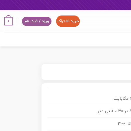
خرید اشتراک
0
ورود / ثبت نام
ت
ی متر
300 D