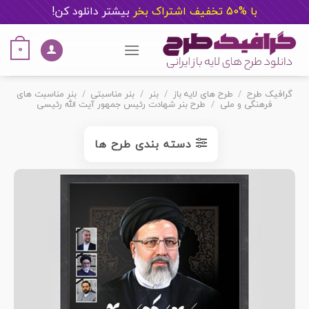
با %50 تخفیف اشتراک بخر
ب
یشتر دانلود کن!
Ski
t
0
conten
گرافیک طرح
/
طرح های لایه باز
/
بنر
/
بنر مناسبتی
/
بنر مناسبت های
فرهنگی و ملی
/
طرح بنر شهادت رئیس جمهور آیت الله رئیسی
دسته بندی طرح ها