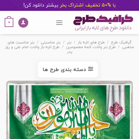
با %50 تخفیف اشتراک بخر
ب
یشتر دانلود کن!
Ski
t
0
conten
گرافیک طرح
/
طرح های لایه باز
/
بنر
/
بنر مناسبتی
/
بنر مناسبت های
مذهبی
/
طرح بنر ولادت ائمه معصومین
/
طرح لایه باز ولادت امام علی و روز
پدر
دسته بندی طرح ها