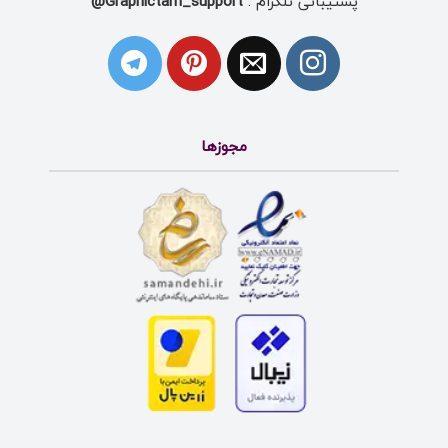
پشتیبانی تلگرام :
Graphictarh_support@
مجوزها