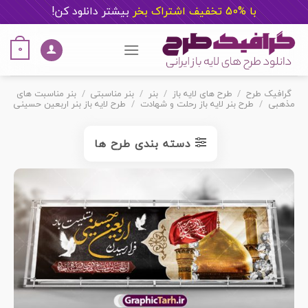
با %50 تخفیف اشتراک بخر
ب
یشتر دانلود کن!
Ski
t
0
conten
گرافیک طرح
/
طرح های لایه باز
/
بنر
/
بنر مناسبتی
/
بنر مناسبت های
مذهبی
/
طرح بنر لایه باز رحلت و شهادت
/
طرح لایه باز بنر اربعین حسینی
دسته بندی طرح ها