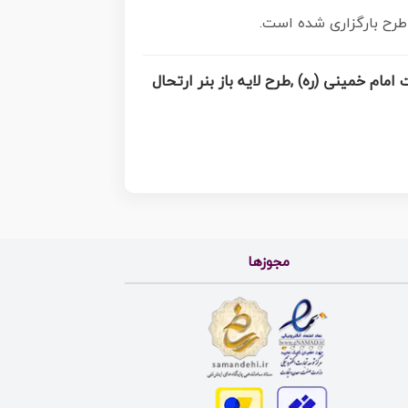
ل امام خمینی (ره) ,تایپوگرافی امام خمینی (ره) ,طرح بنر ارتحال امام خمینی(ره) ,طرح psd رحلت امام خمینی (ره) ,طرح لایه باز بنر ارتحال
مجوزها