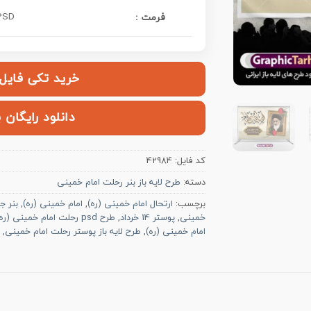
PSD فتوش
فرمت :
خرید تکی فایل | ۱۲۰,۰۰۰ ت
دانلود رایگان 
کد فایل:
42984
دسته:
طرح لایه باز بنر رحلت امام خمینی
برچسب:
ارتحال امام خمینی (ره)
,
امام خمینی (ره)
,
بنر ج
خمینی
,
پوستر 14 خرداد
,
طرح psd رحلت امام خمینی (ره)
امام خمینی (ره)
,
طرح لایه باز پوستر رحلت امام خمینی
,