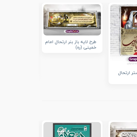
طرح لایه باز بنر ارتحال امام
خمینی (ره)
بنر سالگرد رحلت 
تر ارتحال
خمینی