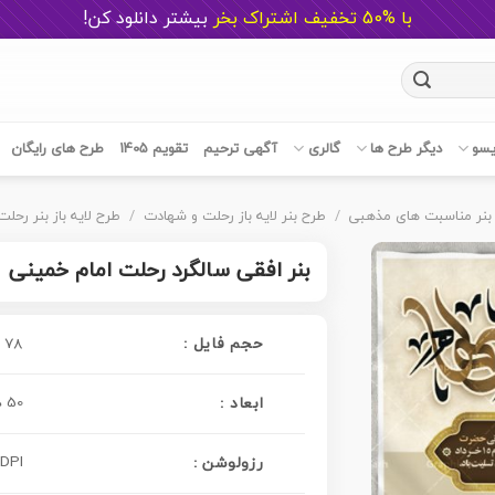
با %50 تخفیف اشتراک بخر
ب
یشتر دانلود کن!
یسو
دیگر طرح ها
گالری
آگهی ترحیم
تقویم 1405
طرح های رایگان
بنر مناسبت های مذهبی
/
طرح بنر لایه باز رحلت و شهادت
/
طرح لایه باز بنر رحل
بنر افقی سالگرد رحلت امام خمینی
حجم فایل :
78 مگابایت
50 در 30 سانتی متر
ابعاد :
 DPI
رزولوشن :