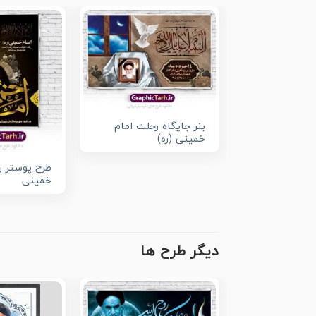
بنر جایگاه رحلت امام
خمینی (ره)
طرح پوستر ر
خمینی
دیگر طرح ها