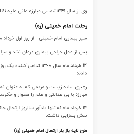
وی از سال ۱۳۴۱شمسی مبارزه علنی علیه نظام سلطنتی پهلوی در ایران را آغاز کرد.
رحلت امام خمینی (ره)
سیر بیماری امام خمینی از روز اول خرداد ماه سال 1368 ه. ش. به طور جدی آغاز شد و تیم پزشکان تصمیم به جراحی دستگاه 
پس از عمل جراحی بیماری درمان نشد و سرانجام امام خمینی در ساعت 20/22 روز شنبه
14 خرداد
ماه سال 1368 تداعی کن
دادند.
رهبری ساده زیست و مردمی که به عنوان نه ت
مبارزه با بی عدالتی و ظلم را هموار و حکوم
14 خرداد ماه نه تنها یادآور سالروز ارتحال جانسوز رهبر کبیر انقلاب اسلامی است بلکه یادآور
نقش بسزایی داشت.
طرح لایه باز بنر ارتحال امام خمینی (ره)