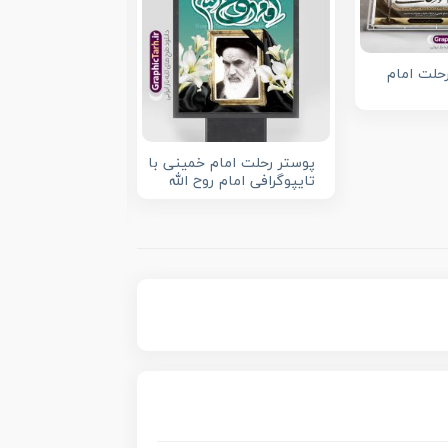
رحلت امام
پوستر رحلت امام خمینی با
طرح پوستر رحلت
تایپوگرافی امام روح الله
خمینی با خوشن
الله