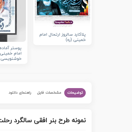
پلاکارد سالروز ارتحال امام
خمینی (ره)
پوستر آماده
امام خمینی 
خوشنویسی ا
توضیحات
مشخصات فایل
راهنمای دانلود
نمونه طرح بنر افقی سالگرد رحلت