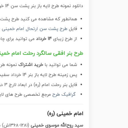
دانلود نمونه طرح لایه باز بنر پشت سن 14 خرداد سالگرد رحلت امام خمینی (ره) و پوستر افقی تسلیت قیام خونین روز 15 خرداد
همانطور که مشاهده می کنید طرح پشت منب
فایل
طرح پشت سن ارتحال امام خمینی (ر
از طرح زیبای
14 خرداد
می توانید برای چ
طرح بنر افقی سالگرد رحلت امام خمی
شما می توانید با
خرید اشتراک
نمونه طر
پس زمینه طرح لایه باز بنر 14 خرداد سفید و رنگبدی تصویر روشن می باشد.
فایل بنر رحلت امام (ره) در ابعاد لارج 3 در 4 متر با رزولوشن 72 مناسب نصب بروی اسپیس های شهری ، از سایت
گرافیک طرح
مرجع تخصصی طرح های لایه ب
امام خمینی (ره)
سید روح‌الله موسوی خمینی
(۱۲۸۱-۱۳۶۸ش) مشهور به