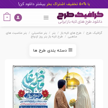
با %50 تخفیف اشتراک بخر
ب
یشتر دانلود کن!
Ski
t
0
conten
گرافیک طرح
/
طرح های لایه باز
/
بنر
/
بنر مناسبتی
/
بنر مناسبت های
مذهبی
/
طرح لایه باز بنر روز ازدواج
دسته بندی طرح ها