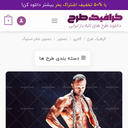
با %50 تخفیف اشتراک بخر
ب
یشتر دانلود کن!
Ski
t
0
conten
گرافیک طرح
/
گالری
/
تصاویر
/
تصاویر شاتر استوک
دسته بندی طرح ها