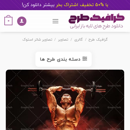
با %50 تخفیف اشتراک بخر
ب
یشتر دانلود کن!
Ski
t
0
conten
گرافیک طرح
/
گالری
/
تصاویر
/
تصاویر شاتر استوک
دسته بندی طرح ها