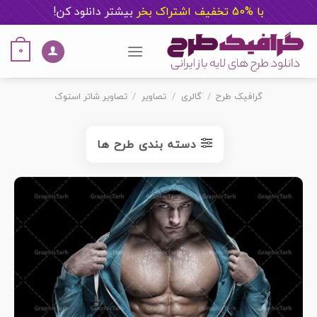
با %50 تخفیف اشتراک بخر
ب
یشتر دانلود کن!
Ski
t
0
conten
گرافیک طرح
/
گالری
/
تصاویر
/
تصاویر شاتر استوک
دسته بندی طرح ها