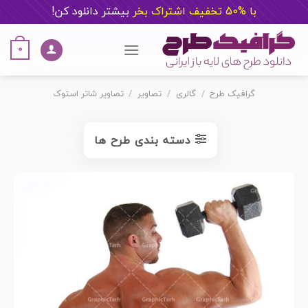
با %50 تخفیف اشتراک بخر
ب
یشتر دانلود کن!
Ski
t
0
conten
گرافیک طرح
/
گالری
/
تصاویر
/
تصاویر شاتر استوک
دسته بندی طرح ها