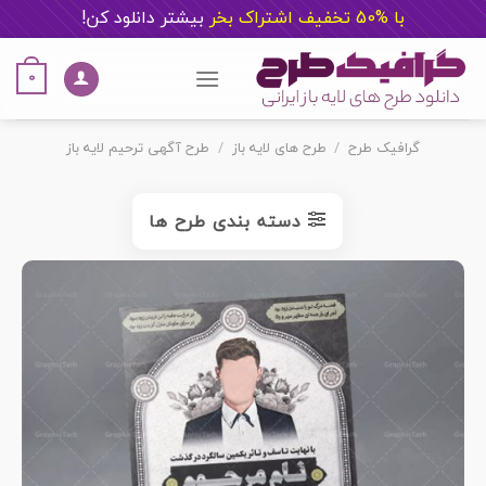
با %50 تخفیف اشتراک بخر
ب
یشتر دانلود کن!
Ski
t
0
conten
گرافیک طرح
/
طرح های لایه باز
/
طرح آگهی ترحیم لایه باز
دسته بندی طرح ها