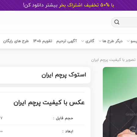
با %50 تخفیف اشتراک بخر
ب
یشتر دانلود کن!
یسو
دیگر طرح ها
گالری
آگهی ترحیم
تقویم 1405
طرح های رایگان
تصویر با کیفیت پرچم ایران
استوک پرچم ایران
عکس با کیفیت پرچم ایران
حجم فایل :
7 مگابایت
ابعاد :
5300 در