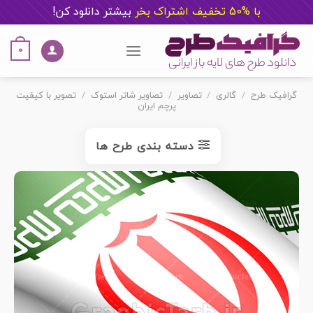
با %50 تخفیف اشتراک بخر
ب
یشتر دانلود کن!
Ski
t
0
conten
گرافیک طرح
/
گالری
/
تصاویر
/
تصاویر شاتر استوک
/
تصویر با کیفیت
پرچم ایران
دسته بندی طرح ها