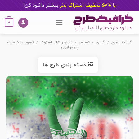
با %50 تخفیف اشتراک بخر
ب
یشتر دانلود کن!
Ski
t
0
conten
گرافیک طرح
/
گالری
/
تصاویر
/
تصاویر شاتر استوک
/
تصویر با کیفیت
پرچم ایران
دسته بندی طرح ها