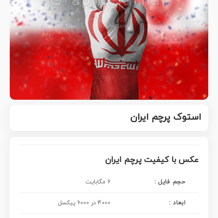
استوک پرچم ایران
عکس با کیفیت پرچم ایران
حجم فایل :
6 مگابایت
ابعاد :
4000 در 6000 پیکسل