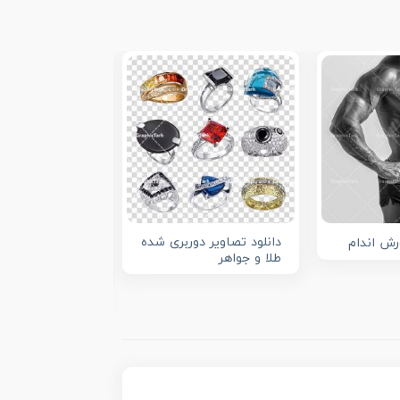
دانلود تصاویر دوربری شده
رش اندام
طلا و جواهر
طرح لایه باز س
آقایان