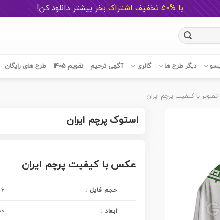
با %50 تخفیف اشتراک بخر
ب
یشتر دانلود کن!
یسو
دیگر طرح ها
گالری
آگهی ترحیم
تقویم 1405
طرح های رایگان
تصویر با کیفیت پرچم ایران
استوک پرچم ایران
عکس با کیفیت پرچم ایران
حجم فایل :
6 مگابایت
ابعاد :
7800 در