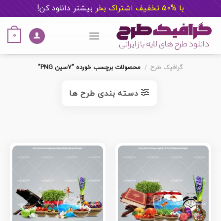
با %50 تخفیف اشتراک بخر
ب
یشتر دانلود کن!
Ski
t
0
conten
گرافیک طرح
/
محصولات برچسب خورده “7سین PNG”
دسته بندی طرح ها