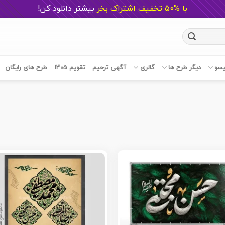
با %50 تخفیف اشتراک بخر
ب
یشتر دانلود کن!
یسو
دیگر طرح ها
گالری
آگهی ترحیم
تقویم 1405
طرح های رایگان