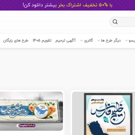
با %50 تخفیف اشتراک بخر
ب
یشتر دانلود کن!
یسو
دیگر طرح ها
گالری
آگهی ترحیم
تقویم 1405
طرح های رایگان