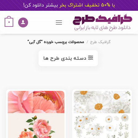
با %50 تخفیف اشتراک بخر
ب
یشتر دانلود کن!
Ski
t
0
conten
گرافیک طرح
/
محصولات برچسب خورده “گل آبی”
دسته بندی طرح ها