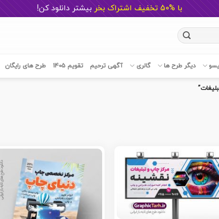
با %50 تخفیف اشتراک بخر
ب
یشتر دانلود کن!
یسو
دیگر طرح ها
گالری
آگهی ترحیم
تقویم 1405
طرح های رایگان
لیغات”