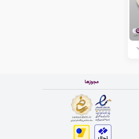
پ
مجوزها