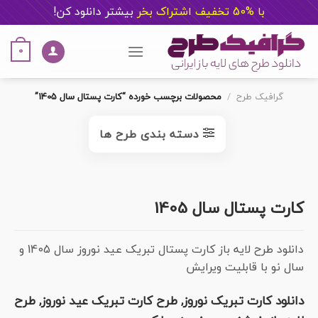
با %50 تخفیف اشتراک بخر
ب
یشتر دانلود کن!
Ski
t
0
conten
گرافیک طرح
/
محصولات برچسب خورده “کارت پستال سال 1405”
دسته بندی طرح ها
کارت پستال سال 1405
دانلود طرح لایه باز کارت پستال تبریک عید نوروز سال 1405 و
سال نو با قابلیت ویرایش
دانلود کارت تبریک نوروز, طرح کارت تبریک عید نوروز, طرح