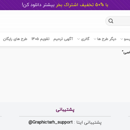
با %50 تخفیف اشتراک بخر
ب
یشتر دانلود کن!
یسو
دیگر طرح ها
گالری
آگهی ترحیم
تقویم 1405
طرح های رایگان
اسی”
پشتیبانی
پشتیبانی ایتا :
Graphictarh_support@