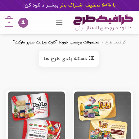
با %50 تخفیف اشتراک بخر
ب
یشتر دانلود کن!
Ski
t
0
conten
گرافیک طرح
/
محصولات برچسب خورده “کارت ویزیت سوپر مارکت”
دسته بندی طرح ها