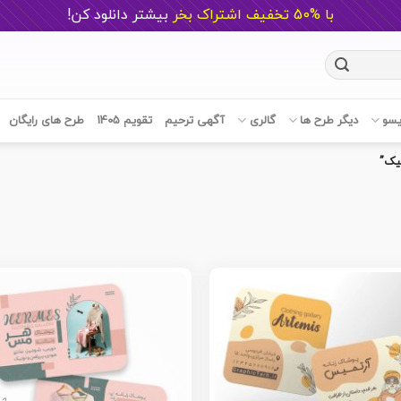
با %50 تخفیف اشتراک بخر
ب
یشتر دانلود کن!
یسو
دیگر طرح ها
گالری
آگهی ترحیم
تقویم 1405
طرح های رایگان
یک”