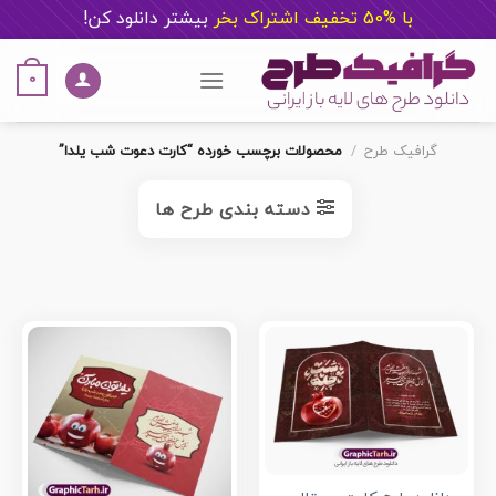
با %50 تخفیف اشتراک بخر
ب
یشتر دانلود کن!
Ski
t
0
conten
گرافیک طرح
/
محصولات برچسب خورده “کارت دعوت شب یلدا”
دسته بندی طرح ها