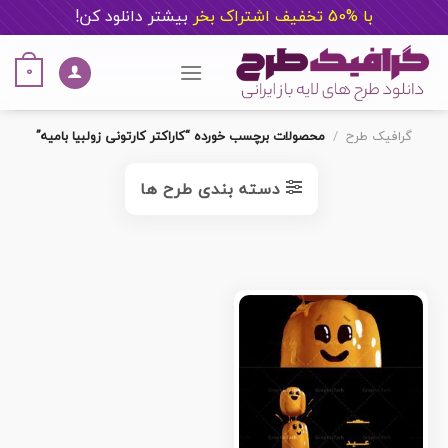
با %50 تخفیف اشتراک بخر
ب
یشتر دانلود کن!
Ski
t
0
conten
گرافیک طرح
/
محصولات برچسب خورده “کاراکتر کارتونی زولبیا بامیه”
دسته بندی طرح ها