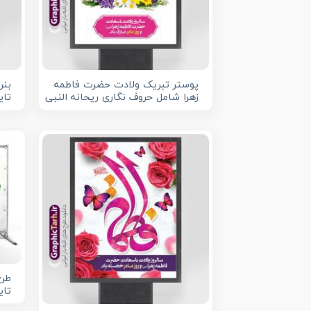
پوستر تبریک ولادت حضرت فاطمه
بنر
زهرا شامل حروف نگاری ریحانه النبی
تای
طرح
تای