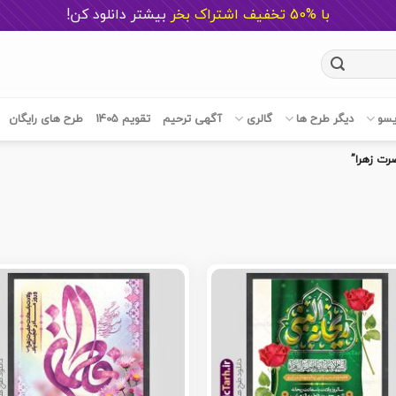
با %50 تخفیف اشتراک بخر
ب
یشتر دانلود کن!
یسو
دیگر طرح ها
گالری
آگهی ترحیم
تقویم 1405
طرح های رایگان
ت زهرا”