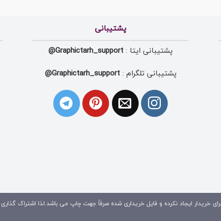
پشتیبانی
پشتیبانی ایتا :
Graphictarh_support@
پشتیبانی تلگرام :
Graphictarh_support@
ای خریدار ایجاد نکرده و فایل خریداری شده صرفاً جهت چاپ می باشد.لذا اشتراک گذاری 