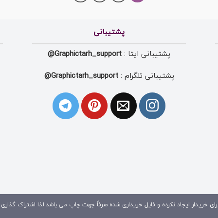
پشتیبانی
پشتیبانی ایتا :
Graphictarh_support@
پشتیبانی تلگرام :
Graphictarh_support@
ای خریدار ایجاد نکرده و فایل خریداری شده صرفاً جهت چاپ می باشد.لذا اشتراک گذاری 