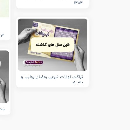
1404
طرح
فایل سال های گذشته
تراکت اوقات شرعی رمضان زولبیا و
بامیه
جدو