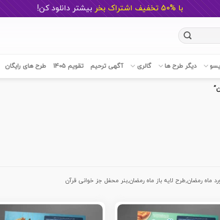
با %50 تخفیف اشتراک بخر
ب
یشتر دانلود کن!
یسو
دیگر طرح ها
گالری
آگهی ترحیم
تقویم 1405
طرح های رایگان
”
رد ماه رمضان,طرح لایه باز ماه رمضان,بنر محفل جز خوانی قرآن