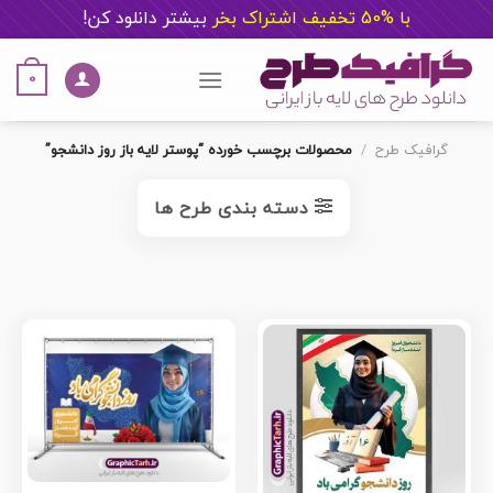
با %50 تخفیف اشتراک بخر
ب
یشتر دانلود کن!
Ski
t
0
conten
گرافیک طرح
/
محصولات برچسب خورده “پوستر لایه باز روز دانشجو”
دسته بندی طرح ها