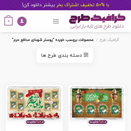
با %50 تخفیف اشتراک بخر
ب
یشتر دانلود کن!
Ski
t
0
conten
گرافیک طرح
/
محصولات برچسب خورده “پوستر شهدای مدافع حرم”
دسته بندی طرح ها