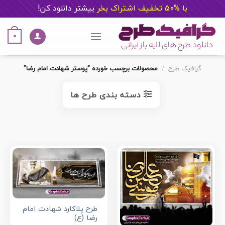
با %50 تخفیف اشتراک بخر
ب
یشتر دانلود کن!
Ski
t
0
conten
گرافیک طرح
/
محصولات برچسب خورده “پوستر شهادت امام رضا”
دسته بندی طرح ها
طرح پلاکارد شهادت امام
رضا (ع)