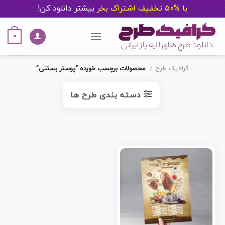
با %50 تخفیف اشتراک بخر
ب
یشتر دانلود کن!
Ski
t
0
conten
گرافیک طرح
/
محصولات برچسب خورده “پوستر بستنی”
دسته بندی طرح ها