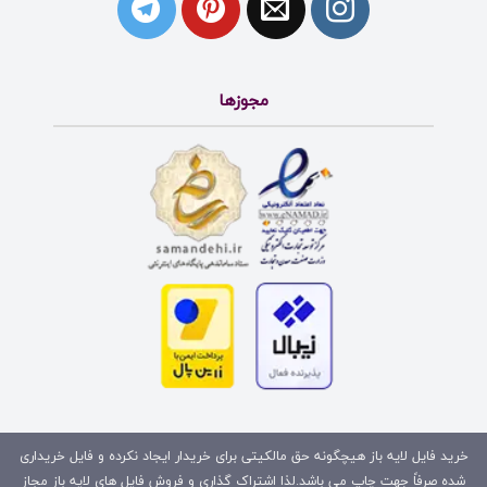
مجوزها
خرید فایل لایه باز هیچگونه حق مالکیتی برای خریدار ایجاد نکرده و فایل خریداری
شده صرفاً جهت چاپ می باشد.لذا اشتراک گذاری و فروش فایل های لایه باز مجاز