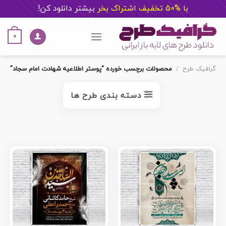
با %50 تخفیف اشتراک بخر
ب
یشتر دانلود کن!
Ski
t
0
conten
گرافیک طرح
/
محصولات برچسب خورده “پوستر اطلاعیه شهادت امام سجاد”
دسته بندی طرح ها