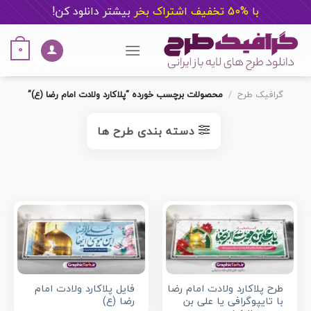
با %50 تخفیف اشتراک بخر
ب
یشتر دانلود کن!
Ski
t
0
conten
گرافیک طرح
/
محصولات برچسب خورده “پلاکارد ولادت امام رضا (ع)”
دسته بندی طرح ها
طرح پلاکارد ولادت امام رضا
فایل پلاکارد ولادت امام
با تایپوگرافی یا علی بن
رضا (ع)