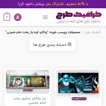
با %50 تخفیف اشتراک بخر
ب
یشتر دانلود کن!
Ski
t
0
conten
گرافیک طرح
/
محصولات برچسب خورده “پلاکارد لایه باز رحلت امام خمینی”
دسته بندی طرح ها
بنر پلاکارد سالروز رحلت
امام خمینی