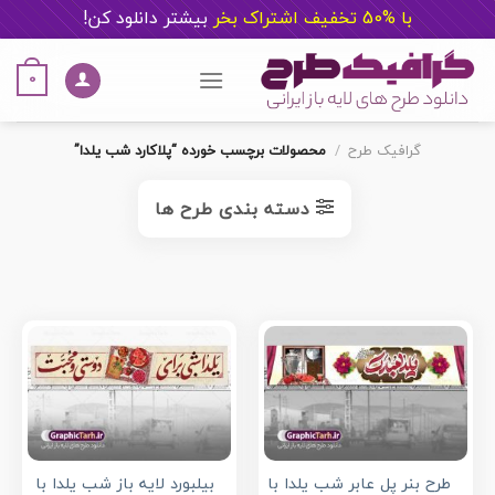
با %50 تخفیف اشتراک بخر
ب
یشتر دانلود کن!
Ski
t
0
conten
گرافیک طرح
/
محصولات برچسب خورده “پلاکارد شب یلدا”
دسته بندی طرح ها
طرح بنر پل عابر شب یلدا با
بیلبورد لایه باز شب یلدا با