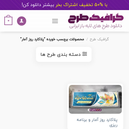
با %50 تخفیف اشتراک بخر
ب
یشتر دانلود کن!
Ski
t
0
conten
گرافیک طرح
/
محصولات برچسب خورده “پلاکارد روز آمار”
دسته بندی طرح ها
پلاکارد روز آمار و برنامه
ریزی