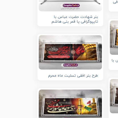
افی
بنر شهادت حضرت عباس با
تایپوگرافی یا قمر بنی هاشم
 با
طرح بنر افقی تسلیت ماه محرم