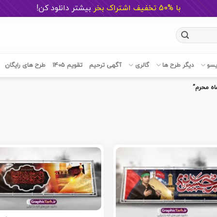
با %50 تخفیف اشتراک بخر
ب
یشتر دانلود کن!
یسو
دیگر طرح ها
گالری
آگهی ترحیم
تقویم 1405
طرح های رایگان
ه محرم”