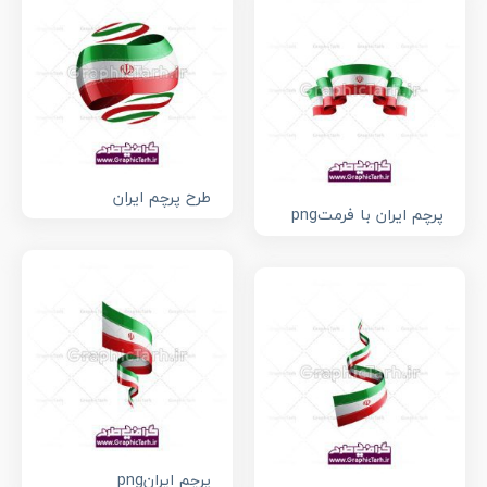
طرح پرچم ایران
پرچم ایران با فرمتpng
پرچم ایرانpng