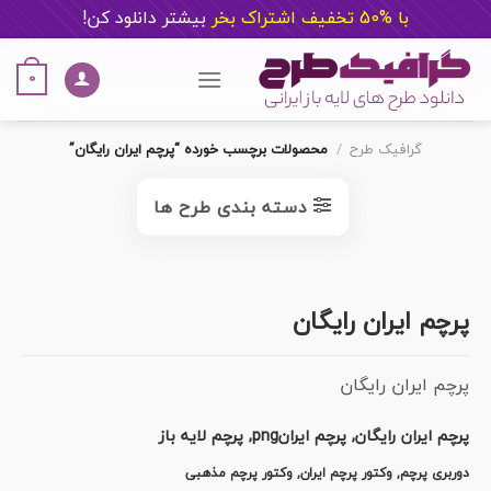
با %50 تخفیف اشتراک بخر
ب
یشتر دانلود کن!
Ski
t
0
conten
گرافیک طرح
/
محصولات برچسب خورده “پرچم ایران رایگان”
دسته بندی طرح ها
پرچم ایران رایگان
پرچم ایران رایگان
پرچم ایران رایگان, پرچم ایرانpng, پرچم لایه باز
دوربری پرچم, وکتور پرچم ایران, وکتور پرچم مذهبی